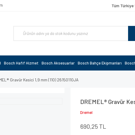
om
Tüm Türkiye 
l
Bosch Hafif Hizmet
Bosch Aksesuarlar
Bosch Bahçe Ekipmanları
Bosch
EL® Gravür Kesici 1,9 mm (110) 26150110JA
DREMEL® Gravür Kesi
Dremel
690,25 TL