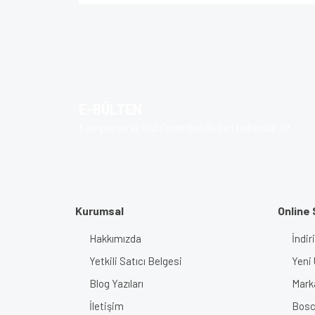
Bu ürünün fiyat bilgisi, resim, ürün açıklamalarında v
Görüş ve önerileriniz için teşekkür ederiz.
Ürün resmi kalitesiz, bozuk veya görüntülenem
Ürün açıklamasında eksik bilgiler bulunuyor.
E-BÜLTEN
Ürün bilgilerinde hatalar bulunuyor.
Kampanya ve indirimlerden ilk sen haberdar ol!
Ürün fiyatı diğer sitelerden daha pahalı.
Bu ürüne benzer farklı alternatifler olmalı.
Kurumsal
Online 
Hakkımızda
İndir
Yetkili Satıcı Belgesi
Yeni 
Blog Yazıları
Mark
İletişim
Bosch