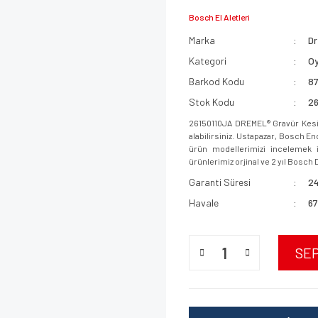
Bosch El Aletleri
Marka
D
Kategori
O
Barkod Kodu
8
Stok Kodu
2
26150110JA DREMEL® Gravür Kesic
alabilirsiniz. Ustapazar, Bosch E
ürün modellerimizi incelemek iç
ürünlerimiz orjinal ve 2 yıl Bosch D
Garanti Süresi
24
Havale
67
SE