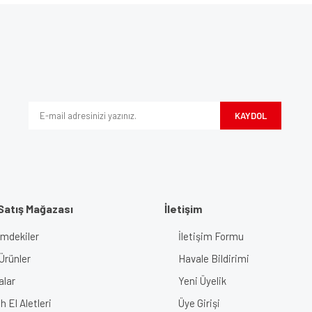
e diğer konularda yetersiz gördüğünüz noktaları öneri formunu kullanarak tarafımı
Bu ürüne ilk yorumu siz yapın!
iyor.
Yorum Yaz
KAYDOL
Satış Mağazası
İletişim
imdekiler
İletişim Formu
Gönder
Ürünler
Havale Bildirimi
alar
Yeni Üyelik
 El Aletleri
Üye Girişi