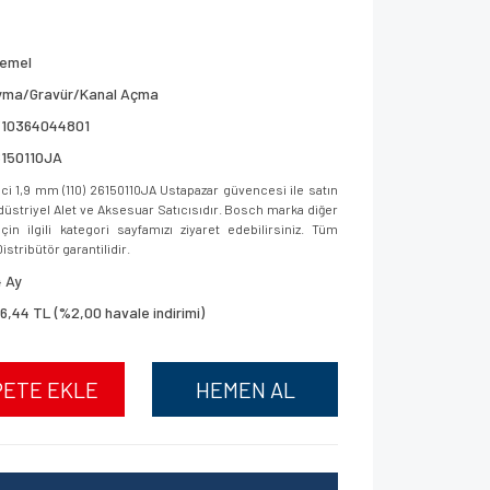
remel
yma/Gravür/Kanal Açma
710364044801
6150110JA
i 1,9 mm (110) 26150110JA Ustapazar güvencesi ile satın
ndüstriyel Alet ve Aksesuar Satıcısıdır. Bosch marka diğer
in ilgili kategori sayfamızı ziyaret edebilirsiniz. Tüm
istribütör garantilidir.
 Ay
6,44 TL (%2,00 havale indirimi)
PETE EKLE
HEMEN AL