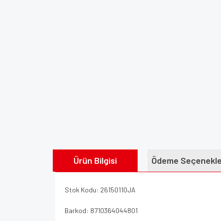
Ürün Bilgisi
Ödeme Seçenekle
Stok Kodu: 26150110JA
Barkod: 8710364044801