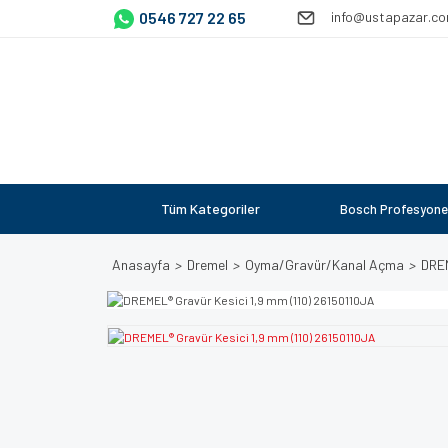
0546 727 22 65
info@ustapazar.c
Tüm Kategoriler
Bosch Profesyone
Anasayfa
Dremel
Oyma/Gravür/Kanal Açma
DREM