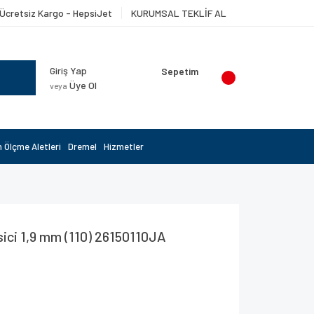
Ücretsiz Kargo - HepsiJet
KURUMSAL TEKLİF AL
Giriş Yap
Sepetim
Üye Ol
veya
 Ölçme Aletleri
Dremel
Hizmetler
ci 1,9 mm (110) 26150110JA