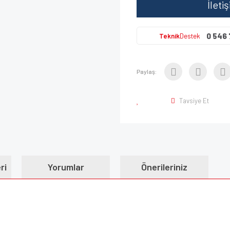
İleti
0 546 
Teknik
Destek
Paylaş:
Tavsiye Et
ri
Yorumlar
Önerileriniz