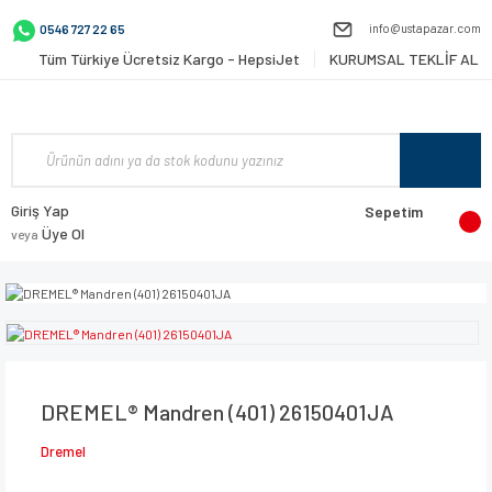
info@ustapazar.com
0546 727 22 65
Tüm Türkiye Ücretsiz Kargo - HepsiJet
KURUMSAL TEKLİF AL
Giriş Yap
Sepetim
Üye Ol
veya
DREMEL® Mandren (401) 26150401JA
Dremel