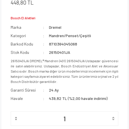
448,80 TL
Bosch El Aletleri
Marka
Dremel
Kategori
Mandren/Penset/Çeşitli
Barkod Kodu
8710364045068
Stok Kodu
26150401JA
26150401JA DREMEL® Mandren (401) 26150401JA Ustapazar güvencesi
ile satın alabilirsiniz. Ustapazar, Bosch Endüstriyel Alet ve Aksesuar
Satıcısıdır. Bosch marka diğer ürün modellerimizi incelemek için ilgili
kategori sayfamızı ziyaret edebilirsiniz. Tüm ürünlerimiz orjinal ve 2 yıl
Bosch Distribütör garantilidir.
Garanti Süresi
24 Ay
Havale
439,82 TL (%2,00 havale indirimi)