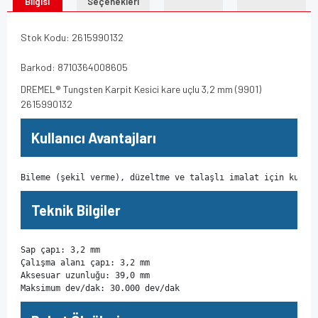
Bilgisi
Seçenekleri
Stok Kodu: 2615990132
Barkod: 8710364008605
DREMEL® Tungsten Karpit Kesici kare uçlu 3,2 mm (9901)
2615990132
Kullanıcı Avantajları
Bileme (şekil verme), düzeltme ve talaşlı imalat için kulla
Teknik Bilgiler
Sap çapı: 3,2 mm

Çalışma alanı çapı: 3,2 mm

Aksesuar uzunluğu: 39,0 mm

Maksimum dev/dak: 30.000 dev/dak