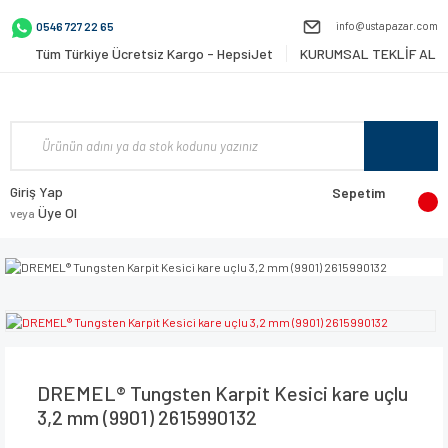
info@ustapazar.com
0546 727 22 65
Tüm Türkiye Ücretsiz Kargo - HepsiJet
KURUMSAL TEKLİF AL
Giriş Yap
Sepetim
Üye Ol
veya
DREMEL® Tungsten Karpit Kesici kare uçlu
3,2 mm (9901) 2615990132