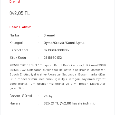
Dremel
842,05 TL
Bosch El Aletleri
Marka
Dremel
Kategori
Oyma/Gravür/Kanal Açma
Barkod Kodu
8710364008605
Stok Kodu
2615990132
2615990132 DREMEL® Tungsten Karpit Kesici kare uçlu 3,2 mm (9901)
2615990132 Ustapazar güvencesi ile satın alabilirsiniz. Ustapazar,
Bosch Endüstriyel Alet ve Aksesuar Satıcısıdır. Bosch marka diğer
ürün modellerimizi incelemek için ilgili kategori sayfamızı ziyaret
edebilirsiniz. Tüm ürünlerimiz orjinal ve 2 yıl Bosch Distribütör
garantilidir.
Garanti Süresi
24 Ay
Havale
825,21 TL (%2,00 havale indirimi)