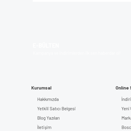
Bu ürünün fiyat bilgisi, resim, ürün açıklamalarında v
Görüş ve önerileriniz için teşekkür ederiz.
Ürün resmi kalitesiz, bozuk veya görüntülenem
Ürün açıklamasında eksik bilgiler bulunuyor.
E-BÜLTEN
Ürün bilgilerinde hatalar bulunuyor.
Kampanya ve indirimlerden ilk sen haberdar ol!
Ürün fiyatı diğer sitelerden daha pahalı.
Bu ürüne benzer farklı alternatifler olmalı.
Kurumsal
Online 
Hakkımızda
İndir
Yetkili Satıcı Belgesi
Yeni 
Blog Yazıları
Mark
İletişim
Bosch