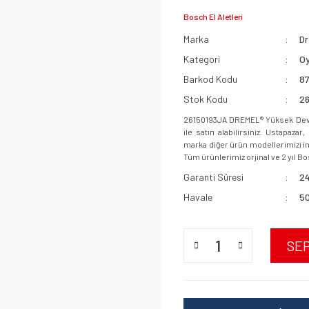
Bosch El Aletleri
Marka
D
Kategori
O
Barkod Kodu
8
Stok Kodu
2
26150193JA DREMEL® Yüksek Devir
ile satın alabilirsiniz. Ustapaz
marka diğer ürün modellerimizi inc
Tüm ürünlerimiz orjinal ve 2 yıl Bo
Garanti Süresi
24
Havale
50
SE