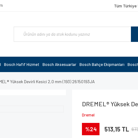
om
Tüm Türkiye 
l
Bosch Hafif Hizmet
Bosch Aksesuarlar
Bosch Bahçe Ekipmanları
Bosch
EL® Yüksek Devirli Kesici 2,0 mm (193) 26150193JA
DREMEL® Yüksek Devi
Dremel
%24
513,15 TL
67