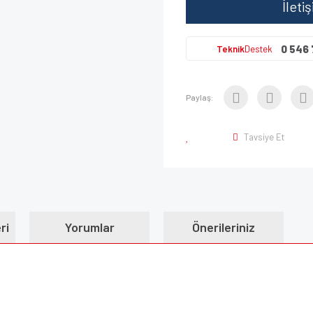
İleti
0 546 
Teknik
Destek
Paylaş:
Tavsiye Et
ri
Yorumlar
Önerileriniz