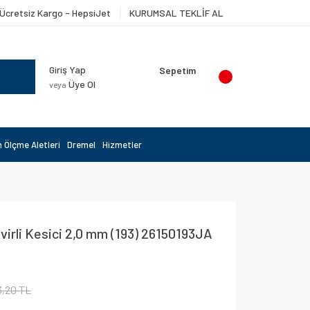
Ücretsiz Kargo - HepsiJet
KURUMSAL TEKLİF AL
Giriş Yap
Sepetim
Üye Ol
veya
 Ölçme Aletleri
Dremel
Hizmetler
rli Kesici 2,0 mm (193) 26150193JA
3,20 TL