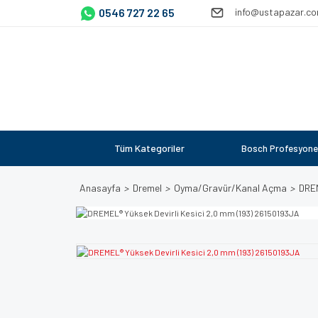
0546 727 22 65
info@ustapazar.c
Tüm Kategoriler
Bosch Profesyone
Anasayfa
Dremel
Oyma/Gravür/Kanal Açma
DREM