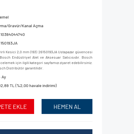
remel
yma/Gravür/Kanal Açma
710364044740
6150193JA
li Kesici 2,0 mm (193) 26150193JA Ustapazar güvencesi
ar, Bosch Endüstriyel Alet ve Aksesuar Satıcısıdır. Bosch
elemek için ilgili kategori sayfamızı ziyaret edebilirsiniz.
sch Distribütör garantilidir.
 Ay
2,89 TL (%2,00 havale indirimi)
PETE EKLE
HEMEN AL