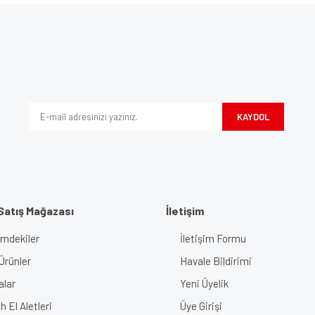
e diğer konularda yetersiz gördüğünüz noktaları öneri formunu kullanarak tarafımı
Bu ürüne ilk yorumu siz yapın!
iyor.
Yorum Yaz
KAYDOL
Satış Mağazası
İletişim
imdekiler
İletişim Formu
Gönder
Ürünler
Havale Bildirimi
alar
Yeni Üyelik
 El Aletleri
Üye Girişi