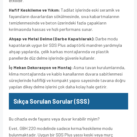
etkilidir.
Hafif Keskileme ve Yıkım:
Tadilat işlerinde eski seramik ve
fayansların duvarlardan sökülmesinde, sıva kabartmalarının
temizlenmesinde ve beton üzerindeki fazla çapakların
kırılmasında hassas ve hızlı performans sunar.
Ahşap ve Metal Delme (Darbe Kapatılarak):
Darbe modu
kapatılarak uygun bir SDS Plus adaptörlü mandren yardımıyla
ahşap yapılarda, çelik karkas montajlarında ve plastik
panellerde düz delme işlerinde güvenle kullanılır.
İç Mekan Dekorasyon ve Montaj:
Asma tavan kurulumlarında,
klima montajlarında ve kablo kanallarının duvara sabitlenmesi
süreçlerinde hafifliği ve kompakt yapısı sayesinde tavana doğru
yapılan dikey delme işlerini çok daha kolay hale getirir.
Sıkça Sorulan Sorular (SSS)
Bu cihazla evde fayans veya duvar kırabilir miyim?
Evet, GBH 220 modelinde sadece kırma/keskileme modu
bulunmaktadır. Uygun bir SDS Plus yassı keski veya murç