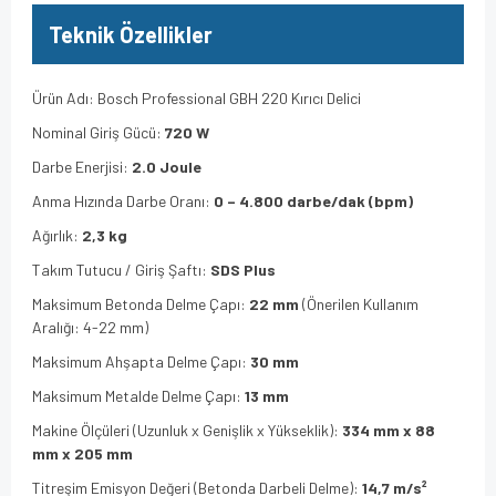
Teknik Özellikler
Ürün Adı: Bosch Professional GBH 220 Kırıcı Delici
Nominal Giriş Gücü:
720 W
Darbe Enerjisi:
2.0 Joule
Anma Hızında Darbe Oranı:
0 – 4.800 darbe/dak (bpm)
Ağırlık:
2,3 kg
Takım Tutucu / Giriş Şaftı:
SDS Plus
Maksimum Betonda Delme Çapı:
22 mm
(Önerilen Kullanım
Aralığı: 4-22 mm)
Maksimum Ahşapta Delme Çapı:
30 mm
Maksimum Metalde Delme Çapı:
13 mm
Makine Ölçüleri (Uzunluk x Genişlik x Yükseklik):
334 mm x 88
mm x 205 mm
Titreşim Emisyon Değeri (Betonda Darbeli Delme):
14,7 m/s²