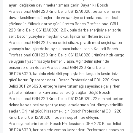
ayarlı değişken devir mekanizması içerir. Dayanıklı Bosch
Professional GBH 220 Kırıcı Delici 06112A6020, beton delme ve
duvar keskileme süreçlerinde ve şantiye ortamlarında en ideal
çözümdür. Yüksek darbe gücü üreten Bosch Professional GBH
220 Kırıcı Delici 06112A6020, 2.0 Joule darbe enerjisiyle en zorlu
sert beton yüzeylere meydan okur. İşinizi hafifleten Bosch
Professional GBH 220 kırıcı delici cihazı, pratik mod seçici şalter
yapısıyla hızlı işlerde kolay kullanım imkanı tanır. Kaliteli Bosch
Professional GBH 220 Kırıcı Delici 06112A6020 ürününe hızlı kargo
ve uygun fiyat fırsatıyla hemen ulaşın. Ağır delim işlerinde
benzersiz olan Bosch Professional GBH 220 Kırıcı Delici
06112A6020, kablolu elektrikli yapısıyla her koşulda kesintisiz
gücü korur. Operatör dostu Bosch Professional GBH 220 Kırıcı
Delici 06112A6020, entegre ilave tutamağı sayesinde çalışırken
çift elle mükemmel kavrama esnekliği sağlar. Güçlü Bosch
Professional GBH 220 Kırıcı Delici 06112A6020, 22 mm net beton
delme kapasitesi ve şantiye uygulamalarında üst düzey verimlilik
sağlar. Orijinal gücü hissetmek için Bosch Professional GBH 220
Kırıcı Delici 06112A6020 modelini sepetinize ekleyin.
Profesyonellerin tercihi Bosch Professional GBH 220 Kırıcı Delici
06112A6020, her projede zaman kazandırır. Performans canavarı