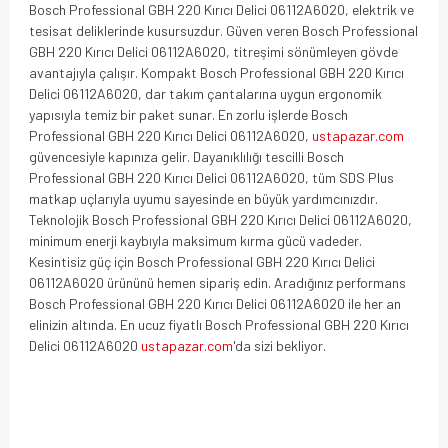
Bosch Professional GBH 220 Kırıcı Delici 06112A6020, elektrik ve
tesisat deliklerinde kusursuzdur. Güven veren Bosch Professional
GBH 220 Kırıcı Delici 06112A6020, titreşimi sönümleyen gövde
avantajıyla çalışır. Kompakt Bosch Professional GBH 220 Kırıcı
Delici 06112A6020, dar takım çantalarına uygun ergonomik
yapısıyla temiz bir paket sunar. En zorlu işlerde Bosch
Professional GBH 220 Kırıcı Delici 06112A6020,
ustapazar.com
güvencesiyle kapınıza gelir. Dayanıklılığı tescilli Bosch
Professional GBH 220 Kırıcı Delici 06112A6020, tüm SDS Plus
matkap uçlarıyla uyumu sayesinde en büyük yardımcınızdır.
Teknolojik Bosch Professional GBH 220 Kırıcı Delici 06112A6020,
minimum enerji kaybıyla maksimum kırma gücü vadeder.
Kesintisiz güç için Bosch Professional GBH 220 Kırıcı Delici
06112A6020 ürününü hemen sipariş edin. Aradığınız performans
Bosch Professional GBH 220 Kırıcı Delici 06112A6020 ile her an
elinizin altında. En ucuz fiyatlı Bosch Professional GBH 220 Kırıcı
Delici 06112A6020
ustapazar.com
'da sizi bekliyor.
GBH 220 Kırıcı Delici 06112A6020 GBH 220 Kırıcı Delici 06112A6020 GBH 220 Kırıcı
Delici 06112A6020 GBH 220 Kırıcı Delici 06112A6020 GBH 220 Kırıcı Delici
06112A6020 GBH 220 Kırıcı Delici 06112A6020 GBH 220 Kırıcı Delici 06112A6020
GBH 220 Kırıcı Delici 06112A6020 GBH 220 Kırıcı Delici 06112A6020 GBH 220 Kırıcı