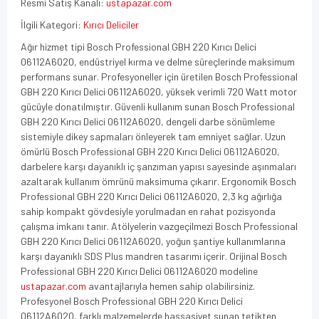
Resmi Satış Kanalı:
ustapazar.com
İlgili Kategori:
Kırıcı Deliciler
Ağır hizmet tipi Bosch Professional GBH 220 Kırıcı Delici
06112A6020, endüstriyel kırma ve delme süreçlerinde maksimum
performans sunar. Profesyoneller için üretilen Bosch Professional
GBH 220 Kırıcı Delici 06112A6020, yüksek verimli 720 Watt motor
gücüyle donatılmıştır. Güvenli kullanım sunan Bosch Professional
GBH 220 Kırıcı Delici 06112A6020, dengeli darbe sönümleme
sistemiyle dikey sapmaları önleyerek tam emniyet sağlar. Uzun
ömürlü Bosch Professional GBH 220 Kırıcı Delici 06112A6020,
darbelere karşı dayanıklı iç şanzıman yapısı sayesinde aşınmaları
azaltarak kullanım ömrünü maksimuma çıkarır. Ergonomik Bosch
Professional GBH 220 Kırıcı Delici 06112A6020, 2,3 kg ağırlığa
sahip kompakt gövdesiyle yorulmadan en rahat pozisyonda
çalışma imkanı tanır. Atölyelerin vazgeçilmezi Bosch Professional
GBH 220 Kırıcı Delici 06112A6020, yoğun şantiye kullanımlarına
karşı dayanıklı SDS Plus mandren tasarımı içerir. Orijinal Bosch
Professional GBH 220 Kırıcı Delici 06112A6020 modeline
ustapazar.com
avantajlarıyla hemen sahip olabilirsiniz.
Profesyonel Bosch Professional GBH 220 Kırıcı Delici
06112A6020, farklı malzemelerde hassasiyet sunan tetikten