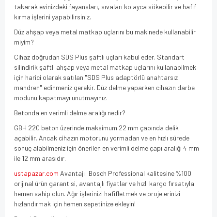
takarak evinizdeki fayansları, sıvaları kolayca sökebilir ve hafif
kırma işlerini yapabilirsiniz.
Düz ahşap veya metal matkap uçlarını bu makinede kullanabilir
miyim?
Cihaz doğrudan SDS Plus şaftlı uçları kabul eder. Standart
silindirik şaftlı ahşap veya metal matkap uçlarını kullanabilmek
için harici olarak satılan "SDS Plus adaptörlü anahtarsız
mandren" edinmeniz gerekir. Düz delme yaparken cihazın darbe
modunu kapatmayı unutmayınız.
Betonda en verimli delme aralığı nedir?
GBH 220 beton üzerinde maksimum 22 mm çapında delik
açabilir. Ancak cihazın motorunu yormadan ve en hızlı sürede
sonuç alabilmeniz için önerilen en verimli delme çapı aralığı 4 mm
ile 12 mm arasıdır.
ustapazar.com
Avantajı: Bosch Professional kalitesine %100
orijinal ürün garantisi, avantajlı fiyatlar ve hızlı kargo fırsatıyla
hemen sahip olun. Ağır işlerinizi hafifletmek ve projelerinizi
hızlandırmak için hemen sepetinize ekleyin!