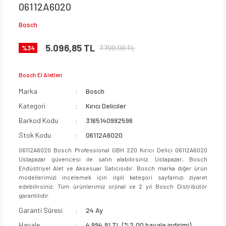
06112A6020
Bosch
5.096,85 TL
7.700,00 TL
%34
Bosch El Aletleri
Marka
Bosch
Kategori
Kırıcı Deliciler
Barkod Kodu
3165140992596
Stok Kodu
06112A6020
06112A6020 Bosch Professional GBH 220 Kırıcı Delici 06112A6020
Ustapazar güvencesi ile satın alabilirsiniz. Ustapazar, Bosch
Endüstriyel Alet ve Aksesuar Satıcısıdır. Bosch marka diğer ürün
modellerimizi incelemek için ilgili kategori sayfamızı ziyaret
edebilirsiniz. Tüm ürünlerimiz orjinal ve 2 yıl Bosch Distribütör
garantilidir.
Garanti Süresi
24 Ay
Havale
4.994,91 TL (%2,00 havale indirimi)