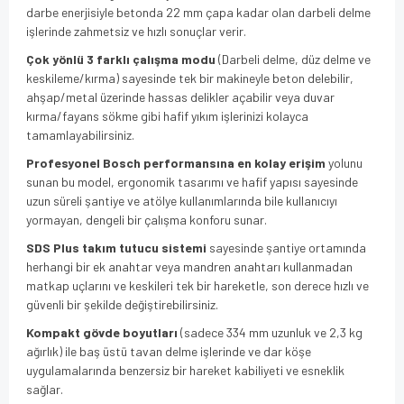
darbe enerjisiyle betonda 22 mm çapa kadar olan darbeli delme
işlerinde zahmetsiz ve hızlı sonuçlar verir.
Çok yönlü 3 farklı çalışma modu
(Darbeli delme, düz delme ve
keskileme/kırma) sayesinde tek bir makineyle beton delebilir,
ahşap/metal üzerinde hassas delikler açabilir veya duvar
kırma/fayans sökme gibi hafif yıkım işlerinizi kolayca
tamamlayabilirsiniz.
Profesyonel Bosch performansına en kolay erişim
yolunu
sunan bu model, ergonomik tasarımı ve hafif yapısı sayesinde
uzun süreli şantiye ve atölye kullanımlarında bile kullanıcıyı
yormayan, dengeli bir çalışma konforu sunar.
SDS Plus takım tutucu sistemi
sayesinde şantiye ortamında
herhangi bir ek anahtar veya mandren anahtarı kullanmadan
matkap uçlarını ve keskileri tek bir hareketle, son derece hızlı ve
güvenli bir şekilde değiştirebilirsiniz.
Kompakt gövde boyutları
(sadece 334 mm uzunluk ve 2,3 kg
ağırlık) ile baş üstü tavan delme işlerinde ve dar köşe
uygulamalarında benzersiz bir hareket kabiliyeti ve esneklik
sağlar.