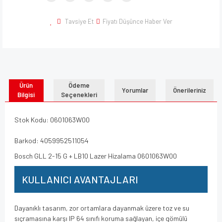
Tavsiye Et
Fiyatı Düşünce Haber Ver
Ürün
Ödeme
Yorumlar
Önerileriniz
Bilgisi
Seçenekleri
Stok Kodu: 0601063W00
Barkod: 4059952511054
Bosch GLL 2-15 G + LB10 Lazer Hizalama 0601063W00
KULLANICI AVANTAJLARI
Dayanıklı tasarım, zor ortamlara dayanmak üzere toz ve su
sıçramasına karşı IP 64 sınıfı koruma sağlayan, içe gömülü