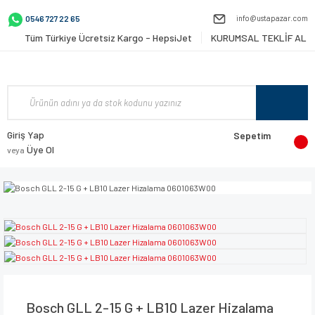
info@ustapazar.com
0546 727 22 65
Tüm Türkiye Ücretsiz Kargo - HepsiJet
KURUMSAL TEKLİF AL
Giriş Yap
Sepetim
Üye Ol
veya
Bosch GLL 2-15 G + LB10 Lazer Hizalama