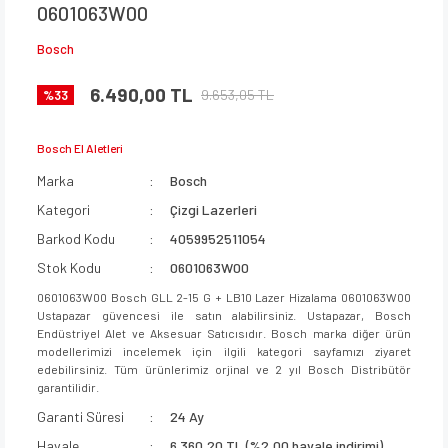
0601063W00
Bosch
6.490,00 TL
9.653,05 TL
%33
Bosch El Aletleri
Marka
Bosch
Kategori
Çizgi Lazerleri
Barkod Kodu
4059952511054
Stok Kodu
0601063W00
0601063W00 Bosch GLL 2-15 G + LB10 Lazer Hizalama 0601063W00
Ustapazar güvencesi ile satın alabilirsiniz. Ustapazar, Bosch
Endüstriyel Alet ve Aksesuar Satıcısıdır. Bosch marka diğer ürün
modellerimizi incelemek için ilgili kategori sayfamızı ziyaret
edebilirsiniz. Tüm ürünlerimiz orjinal ve 2 yıl Bosch Distribütör
garantilidir.
Garanti Süresi
24 Ay
Havale
6.360,20 TL (%2,00 havale indirimi)