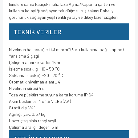
lenslere sahip kauçuk muhafaza Açma/Kapama şalteri ve
kullanım kolaylığı sağlayan tek düğmeli tuş takımı Daha iyi
görünürlük sağlayan yeşil renkli yatay ve dikey lazer çizgileri
TEKNİK VERİLER
Nivelman hassaslığı ± 0,3 mm/m* (*artı kullanıma bağlı sapma)
Yansıtma 2 çizgi
Çalışma alanı -e kadar 15 m
İşletme sıcaklığı -10 – 50 °C
Saklama sıcaklığı -20 – 70 °C
Otomatik nivelman alanı ± 4°
Nivelman süresi 4 sn
Toza ve püskürtme suyuna karşı koruma IP 64
Akım beslemesi 4 x 1,5 V LR6 (AA)
Statif diş 1/4"
Ağırlığı, yak. 0,57 kg
Lazer çizgisinin rengi yeşil
Çalışma aralığı, değer 15 m