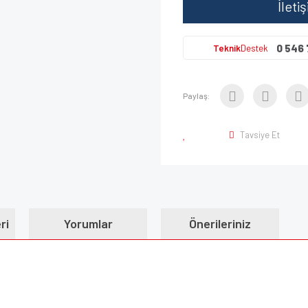
İleti
0 546 
Teknik
Destek
Paylaş:
Tavsiye Et
ri
Yorumlar
Önerileriniz