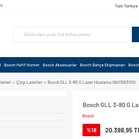
om
Tüm Türkiye 
l
Bosch Hafif Hizmet
Bosch Aksesuarlar
Bosch Bahçe Ekipmanları
Bosch
etleri
Çizgi Lazerleri
Bosch GLL 3-80 G Lazer Hizalama 0601063Y00
Bosch GLL 3-80 G La
Bosch
%18
20.398,95 T