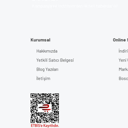
Ürün bilgilerinde hatalar bulunuyor.
Kampanya ve indirimlerden ilk sen haberdar ol!
Ürün fiyatı diğer sitelerden daha pahalı.
Bu ürüne benzer farklı alternatifler olmalı.
Kurumsal
Online 
Hakkımızda
İndir
Yetkili Satıcı Belgesi
Yeni 
Blog Yazıları
Mark
İletişim
Bosch