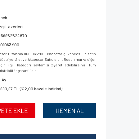
osch
zgi Lazerleri
059952524870
601063Y00
zer Hizalama 0601063Y00 Ustapazar güvencesi ile satın
ndüstriyel Alet ve Aksesuar Satıcısıdır. Bosch marka diğer
in ilgili kategori sayfamızı ziyaret edebilirsiniz. Tüm
istribütör garantilidir.
 Ay
.990,97 TL (%2,00 havale indirimi)
PETE EKLE
HEMEN AL