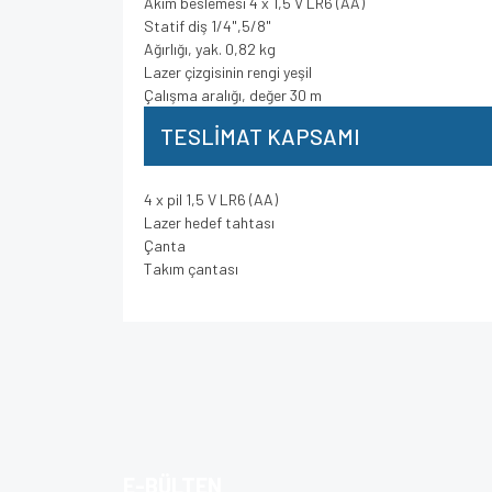
Akım beslemesi 4 x 1,5 V LR6 (AA)
Statif diş 1/4",5/8"
Ağırlığı, yak. 0,82 kg
Lazer çizgisinin rengi yeşil
Çalışma aralığı, değer 30 m
TESLİMAT KAPSAMI
4 x pil 1,5 V LR6 (AA)
Lazer hedef tahtası
Çanta
Takım çantası
Bu ürünün fiyat bilgisi, resim, ürün açıklamalarında v
Görüş ve önerileriniz için teşekkür ederiz.
Ürün resmi kalitesiz, bozuk veya görüntülenem
Ürün açıklamasında eksik bilgiler bulunuyor.
E-BÜLTEN