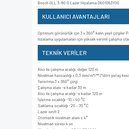
Bosch GLL 3-80 G Lazer Hizalama 0601063Y00
KULLANICI AVANTAJLARI
Optimum görünürlük için 3 x 360° kalın yeşil çizgiler P
hizalama uygulamaları için yüksek verimli çalışma olan
TEKNİK VERİLER
Alıcı ile çalışma aralığı, değer 120 m
Nivelman hassaslığı ± 0,3 mm/m*/** (*dört yatay kesiş
Yansıtma 3 x 360° çizgi
Çalışma alanı -e kadar 30 m
Alıcı ile çalışma aralığı -e kadar 120 m
İşletme sıcaklığı -10 – 40 °C
Saklama sıcaklığı -20 – 70 °C
Lazer sınıfı 2
Otomatik nivelman alanı ± 4°
Nivelman süresi 4 sn