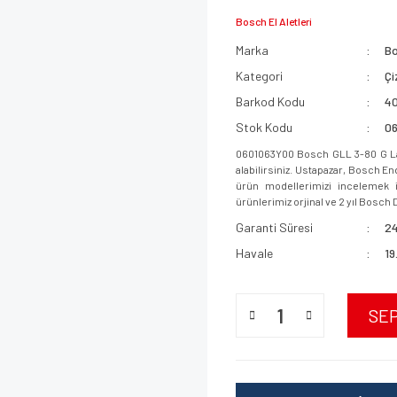
Bosch El Aletleri
Marka
B
Kategori
Çi
Barkod Kodu
4
Stok Kodu
0
0601063Y00 Bosch GLL 3-80 G La
alabilirsiniz. Ustapazar, Bosch E
ürün modellerimizi incelemek iç
ürünlerimiz orjinal ve 2 yıl Bosch D
Garanti Süresi
24
Havale
19
SE