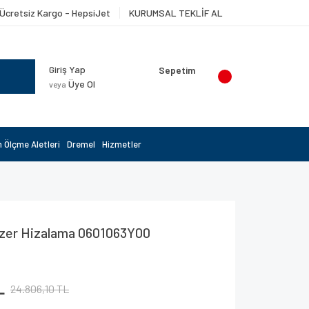
Ücretsiz Kargo - HepsiJet
KURUMSAL TEKLİF AL
Giriş Yap
Sepetim
Üye Ol
veya
 Ölçme Aletleri
Dremel
Hizmetler
zer Hizalama 0601063Y00
L
24.806,10 TL