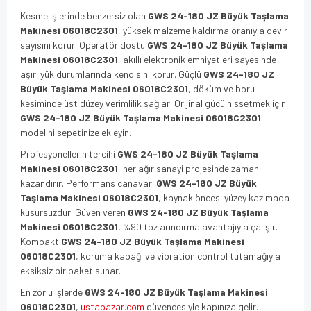
Kesme işlerinde benzersiz olan
GWS 24-180 JZ Büyük Taşlama
Makinesi 06018C2301
, yüksek malzeme kaldırma oranıyla devir
sayısını korur. Operatör dostu
GWS 24-180 JZ Büyük Taşlama
Makinesi 06018C2301
, akıllı elektronik emniyetleri sayesinde
aşırı yük durumlarında kendisini korur. Güçlü
GWS 24-180 JZ
Büyük Taşlama Makinesi 06018C2301
, döküm ve boru
kesiminde üst düzey verimlilik sağlar. Orijinal gücü hissetmek için
GWS 24-180 JZ Büyük Taşlama Makinesi 06018C2301
modelini sepetinize ekleyin.
Profesyonellerin tercihi
GWS 24-180 JZ Büyük Taşlama
Makinesi 06018C2301
, her ağır sanayi projesinde zaman
kazandırır. Performans canavarı
GWS 24-180 JZ Büyük
Taşlama Makinesi 06018C2301
, kaynak öncesi yüzey kazımada
kusursuzdur. Güven veren
GWS 24-180 JZ Büyük Taşlama
Makinesi 06018C2301
, %90 toz arındırma avantajıyla çalışır.
Kompakt
GWS 24-180 JZ Büyük Taşlama Makinesi
06018C2301
, koruma kapağı ve vibration control tutamağıyla
eksiksiz bir paket sunar.
En zorlu işlerde
GWS 24-180 JZ Büyük Taşlama Makinesi
06018C2301
,
ustapazar.com
güvencesiyle kapınıza gelir.