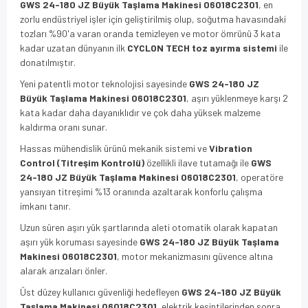
GWS 24-180 JZ Büyük Taşlama Makinesi 06018C2301
, en
zorlu endüstriyel işler için geliştirilmiş olup, soğutma havasındaki
tozları %90'a varan oranda temizleyen ve motor ömrünü 3 kata
kadar uzatan dünyanın ilk
CYCLON TECH toz ayırma sistemi
ile
donatılmıştır.
Yeni patentli motor teknolojisi sayesinde
GWS 24-180 JZ
Büyük Taşlama Makinesi 06018C2301
, aşırı yüklenmeye karşı 2
kata kadar daha dayanıklıdır ve çok daha yüksek malzeme
kaldırma oranı sunar.
Hassas mühendislik ürünü mekanik sistemi ve
Vibration
Control (Titreşim Kontrolü)
özellikli ilave tutamağı ile
GWS
24-180 JZ Büyük Taşlama Makinesi 06018C2301
, operatöre
yansıyan titreşimi %13 oranında azaltarak konforlu çalışma
imkanı tanır.
Uzun süren aşırı yük şartlarında aleti otomatik olarak kapatan
aşırı yük koruması sayesinde
GWS 24-180 JZ Büyük Taşlama
Makinesi 06018C2301
, motor mekanizmasını güvence altına
alarak arızaları önler.
Üst düzey kullanıcı güvenliği hedefleyen
GWS 24-180 JZ Büyük
Taşlama Makinesi 06018C2301
, elektrik kesintilerinden sonra