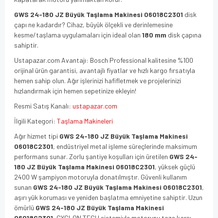
GWS 24-180 JZ Büyük Taşlama Makinesi 06018C2301
disk
çapı ne kadardır? Cihaz, büyük ölçekli ve derinlemesine
kesme/taşlama uygulamaları için ideal olan
180 mm
disk çapına
sahiptir.
Ustapazar.com Avantajı: Bosch Professional kalitesine %100
orijinal ürün garantisi, avantajlı fiyatlar ve hızlı kargo fırsatıyla
hemen sahip olun. Ağır işlerinizi hafifletmek ve projelerinizi
hızlandırmak için hemen sepetinize ekleyin!
Resmi Satış Kanalı:
ustapazar.com
İlgili Kategori:
Taşlama Makineleri
Ağır hizmet tipi
GWS 24-180 JZ Büyük Taşlama Makinesi
06018C2301
, endüstriyel metal işleme süreçlerinde maksimum
performans sunar. Zorlu şantiye koşulları için üretilen
GWS 24-
180 JZ Büyük Taşlama Makinesi 06018C2301
, yüksek güçlü
2400 W şampiyon motoruyla donatılmıştır. Güvenli kullanım
sunan
GWS 24-180 JZ Büyük Taşlama Makinesi 06018C2301
,
aşırı yük koruması ve yeniden başlatma emniyetine sahiptir. Uzun
ömürlü
GWS 24-180 JZ Büyük Taşlama Makinesi
06018C2301
, CYCLON TECH sistemiyle motorunu toza karşı