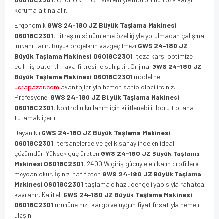
koruma altına alır.
Ergonomik
GWS 24-180 JZ Büyük Taşlama Makinesi
06018C2301
, titreşim sönümleme özelliğiyle yorulmadan çalışma
imkanı tanır. Büyük projelerin vazgeçilmezi
GWS 24-180 JZ
Büyük Taşlama Makinesi 06018C2301
, toza karşı optimize
edilmiş patentli hava filtresine sahiptir. Orijinal
GWS 24-180 JZ
Büyük Taşlama Makinesi 06018C2301
modeline
ustapazar.com
avantajlarıyla hemen sahip olabilirsiniz.
Profesyonel
GWS 24-180 JZ Büyük Taşlama Makinesi
06018C2301
, kontrollü kullanım için kilitlenebilir boru tipi ana
tutamak içerir.
Dayanıklı
GWS 24-180 JZ Büyük Taşlama Makinesi
06018C2301
, tersanelerde ve çelik sanayiinde en ideal
çözümdür. Yüksek güç üreten
GWS 24-180 JZ Büyük Taşlama
Makinesi 06018C2301
, 2400 W giriş gücüyle en kalın profillere
meydan okur. İşinizi hafifleten
GWS 24-180 JZ Büyük Taşlama
Makinesi 06018C2301
taşlama cihazı, dengeli yapısıyla rahatça
kavranır. Kaliteli
GWS 24-180 JZ Büyük Taşlama Makinesi
06018C2301
ürününe hızlı kargo ve uygun fiyat fırsatıyla hemen
ulaşın.