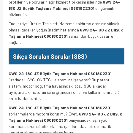
profillerin ve boruların ağır hizmet tipi kesim işlerinde
GWS 24-
180 JZ Büyük Taşlama Makinesi 06018C2301
en güvenilir
çözümdür.
Endüstriyel Üretim Tesisleri: Malzeme kaldırma oranının yüksek
olması gereken yoğun üretim hatlarında
GWS 24-180 JZ Büyük
Taşlama Makinesi 06018C2301
zamandan büyük tasarruf
sağlar.
Sıkça Sorulan Sorular (SSS)
GWS 24-180 JZ Büyük Taşlama Makinesi 06018C2301
üzerindeki CYCLON TECH sistemi ne işe yarar? Bu patentli
sistem, motor soğutma havasındaki tozu %90'a kadar
ayrıştırarak motorun içine gitmesini önler ve kullanım ömrünü 3
kata kadar uzatır.
GWS 24-180 JZ Büyük Taşlama Makinesi 06018C2301
zorlanmalarda motoru korur mu? Evet,
GWS 24-180 JZ Büyük
Taşlama Makinesi 06018C2301
bünyesindeki aşırı yük
koruması, uzun süreli zorlanma şartlarında aleti otomatik
kapatarak motoru yanmaktan korur.