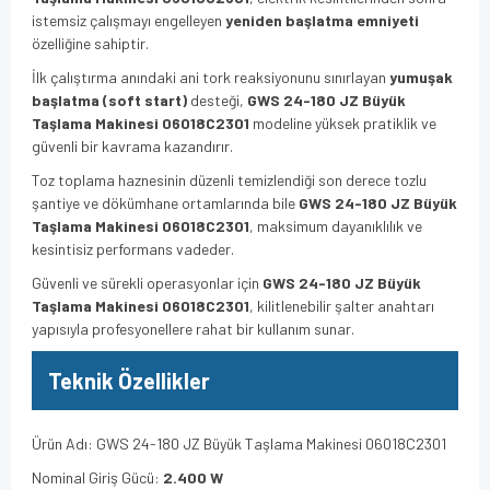
istemsiz çalışmayı engelleyen
yeniden başlatma emniyeti
özelliğine sahiptir.
İlk çalıştırma anındaki ani tork reaksiyonunu sınırlayan
yumuşak
başlatma (soft start)
desteği,
GWS 24-180 JZ Büyük
Taşlama Makinesi 06018C2301
modeline yüksek pratiklik ve
güvenli bir kavrama kazandırır.
Toz toplama haznesinin düzenli temizlendiği son derece tozlu
şantiye ve dökümhane ortamlarında bile
GWS 24-180 JZ Büyük
Taşlama Makinesi 06018C2301
, maksimum dayanıklılık ve
kesintisiz performans vadeder.
Güvenli ve sürekli operasyonlar için
GWS 24-180 JZ Büyük
Taşlama Makinesi 06018C2301
, kilitlenebilir şalter anahtarı
yapısıyla profesyonellere rahat bir kullanım sunar.
Teknik Özellikler
Ürün Adı: GWS 24-180 JZ Büyük Taşlama Makinesi 06018C2301
Nominal Giriş Gücü:
2.400 W