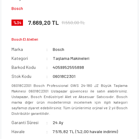
Bosch
7.669,20 TL
11.550,00 TL
%34
Bosch El Aletleri
Marka
Bosch
Kategori
Taşlama Makineleri
Barkod Kodu
4059952555898
Stok Kodu
06018C2301
06018C2301 Bosch Professional GWS 24-180 JZ Büyük Taşlama
Makinesi 06018C2301 Ustapazar güvencesi ile satın alabilirsiniz.
Ustapazar, Bosch Endüstriyel Alet ve Aksesuar Satıcısıdır. Bosch
marka diğer ürün modellerimizi incelemek için ilgili kategori
sayfamızı ziyaret edebilirsiniz. Tüm ürünlerimiz orjinal ve 2 yıl Bosch
Distribütör garantilidir.
Garanti Süresi
24 Ay
Havale
7.515,82 TL (%2,00 havale indirimi)