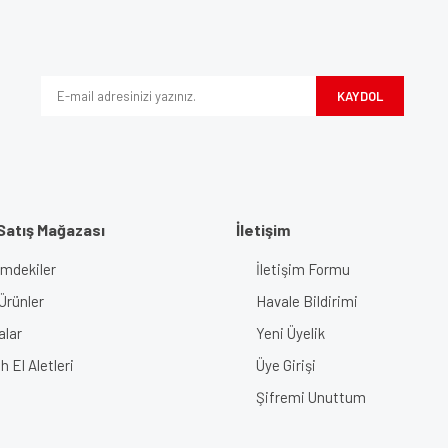
Bu ürüne ilk yorumu siz yapın!
iyor.
Yorum Yaz
KAYDOL
Satış Mağazası
İletişim
imdekiler
İletişim Formu
Gönder
Ürünler
Havale Bildirimi
alar
Yeni Üyelik
 El Aletleri
Üye Girişi
Şifremi Unuttum