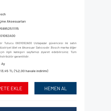
osch
çme Aksesuarları
059952511115
601092A00
 Tutucu 0601092A00 Ustapazar güvencesi ile satın
ndüstriyel Alet ve Aksesuar Satıcısıdır. Bosch marka diğer
in ilgili kategori sayfamızı ziyaret edebilirsiniz. Tüm
istribütör garantilidir.
 Ay
913,45 TL (%2,00 havale indirimi)
PETE EKLE
HEMEN AL