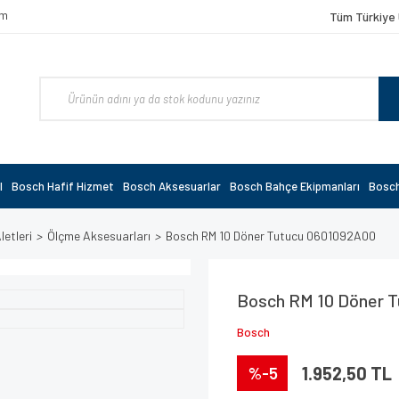
om
Tüm Türkiye 
l
Bosch Hafif Hizmet
Bosch Aksesuarlar
Bosch Bahçe Ekipmanları
Bosch
etleri
Ölçme Aksesuarları
Bosch RM 10 Döner Tutucu 0601092A00
Bosch RM 10 Döner 
Bosch
%-5
1.952,50 TL