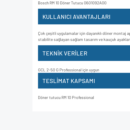
Bosch RM 10 Döner Tutucu 0601092A00
KULLANICI AVANTAJLARI
Çok çeşitli uygulamalar için dayanıklı döner montaj ap
stabilite sağlayan sağlam tasarım ve kauçuk ayaklar
TEKNİK VERİLER
GCL 2-50 G Professional için uygun
TESLİMAT KAPSAMI
Döner tutucu RM 10 Professional
Bu ürünün fiyat bilgisi, resim, ürün açıklamalarında v
Görüş ve önerileriniz için teşekkür ederiz.