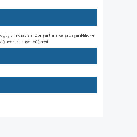
k güçlü mıknatıslar Zor şartlara karşı dayanıklılık ve
sağlayan ince ayar düğmesi
za iletebilirsiniz.