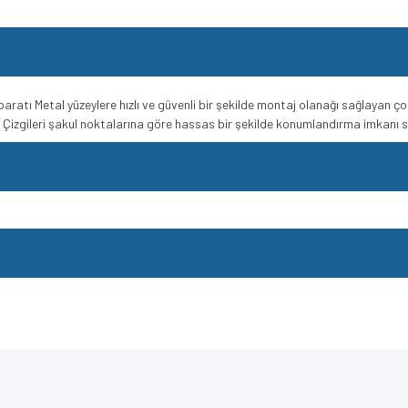
aratı Metal yüzeylere hızlı ve güvenli bir şekilde montaj olanağı sağlayan ço
 Çizgileri şakul noktalarına göre hassas bir şekilde konumlandırma imkanı 
e diğer konularda yetersiz gördüğünüz noktaları öneri formunu kullanarak tarafımı