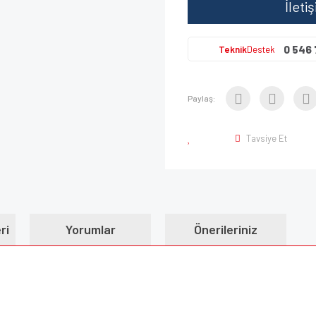
İleti
0 546 
Teknik
Destek
Paylaş:
Tavsiye Et
ri
Yorumlar
Önerileriniz