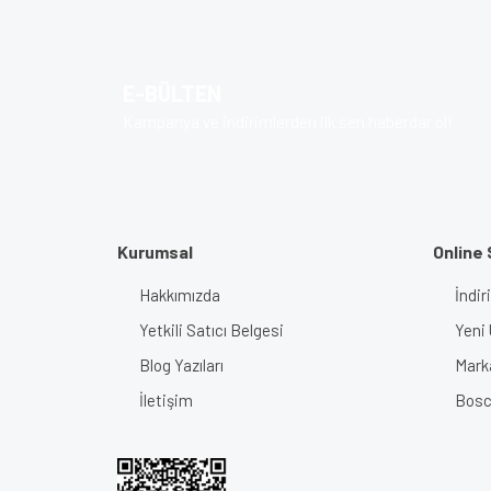
Ürün resmi kalitesiz, bozuk veya görüntülenem
Ürün açıklamasında eksik bilgiler bulunuyor.
E-BÜLTEN
Ürün bilgilerinde hatalar bulunuyor.
Kampanya ve indirimlerden ilk sen haberdar ol!
Ürün fiyatı diğer sitelerden daha pahalı.
Bu ürüne benzer farklı alternatifler olmalı.
Kurumsal
Online 
Hakkımızda
İndir
Yetkili Satıcı Belgesi
Yeni 
Blog Yazıları
Mark
İletişim
Bosch