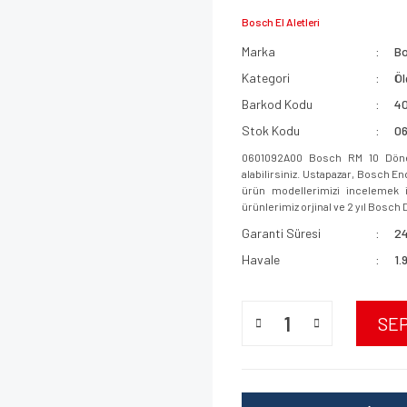
Bosch El Aletleri
Marka
B
Kategori
Öl
Barkod Kodu
4
Stok Kodu
0
0601092A00 Bosch RM 10 Döner
alabilirsiniz. Ustapazar, Bosch E
ürün modellerimizi incelemek iç
ürünlerimiz orjinal ve 2 yıl Bosch D
Garanti Süresi
24
Havale
1.
SE