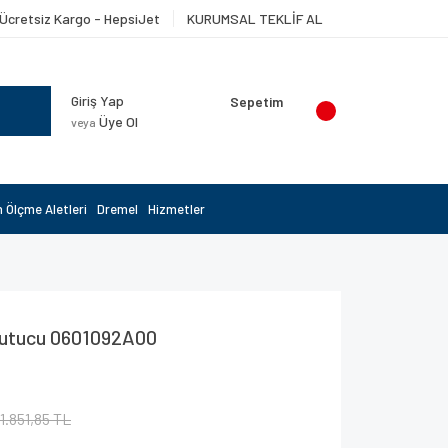
Ücretsiz Kargo - HepsiJet
KURUMSAL TEKLİF AL
Giriş Yap
Sepetim
Üye Ol
veya
 Ölçme Aletleri
Dremel
Hizmetler
Tutucu 0601092A00
1.851,85 TL