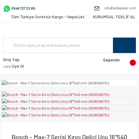
info@ustapazar.com
0546 727 22 65
Tüm Türkiye Ücretsiz Kargo - HepsiJet
KURUMSAL TEKLİF AL
Giriş Yap
Sepetim
Üye Ol
veya
Bosch - Max-7 Serisi Kırıcı Delici Ucu 16*540