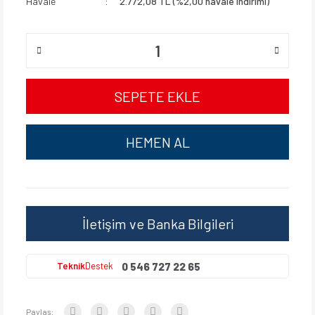
Havale
2.772,08 TL (%2,00 havale indirimi)
SEPETE EKLE
HEMEN AL
İletişim ve Banka Bilgileri
0 546 727 22 65
Teknik
Destek
Paylaş: