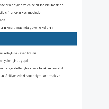
telerin boyuna ve enine hızlıca biçilmesinde,
ile sıfıra yakın kesilmesinde,
ında,
in kısaltılmasında güvenle kullanılır.
 kolaylıkla kesebilirsiniz.
iyeler içinde yapılır.
 bahçe aletleriyle ortak olarak kullanılabilir.
olun. Atölyenizdeki hassasiyeti artırmak ve
 18 Tek Akülü Tilki Kuyruğu Testere (1 x 2.5 Ah)
vancedRecip 18 Tek Akülü Tilki Kuyruğu Testere (1 x 2.5 Ah)