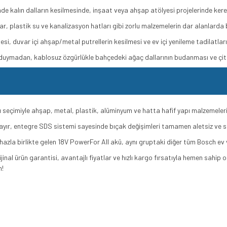
 kalın dalların kesilmesinde, inşaat veya ahşap atölyesi projelerinde keres
lar, plastik su ve kanalizasyon hatları gibi zorlu malzemelerin dar alanlarda b
si, duvar içi ahşap/metal putrellerin kesilmesi ve ev içi yenileme tadilatlar
ç duymadan, kablosuz özgürlükle bahçedeki ağaç dallarının budanması ve çitler
seçimiyle ahşap, metal, plastik, alüminyum ve hatta hafif yapı malzemelerini
yır, entegre SDS sistemi sayesinde bıçak değişimleri tamamen aletsiz ve san
hazla birlikte gelen 18V PowerFor All akü, aynı gruptaki diğer tüm Bosch ev ve
inal ürün garantisi, avantajlı fiyatlar ve hızlı kargo fırsatıyla hemen sahip 
n!
06033B2403AdvancedRecip
18 Tek Akülü Tilki Kuyruğu Testere (1 x 2.5 Ah) 06033B2403AdvancedRecip
2.5 Ah) 06033B2403AdvancedRecip 18 Tek Akülü Tilki Kuyruğu Testere (1 x 2.5 Ah) 06033B2403Ad