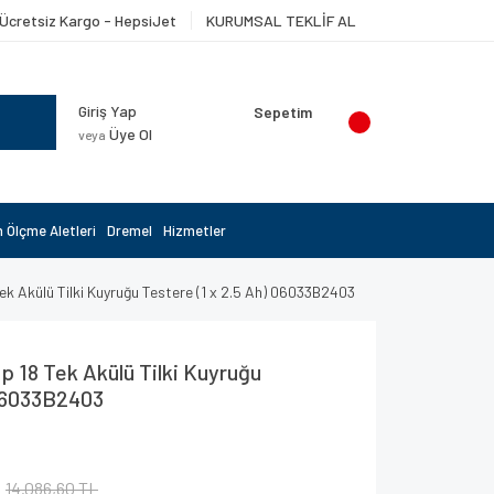
Ücretsiz Kargo - HepsiJet
KURUMSAL TEKLİF AL
Giriş Yap
Sepetim
Üye Ol
veya
 Ölçme Aletleri
Dremel
Hizmetler
 Akülü Tilki Kuyruğu Testere (1 x 2.5 Ah) 06033B2403
 18 Tek Akülü Tilki Kuyruğu
 06033B2403
14.086,60 TL