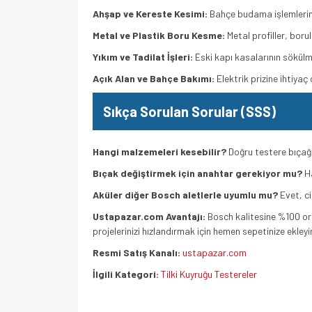
Ahşap ve Kereste Kesimi:
Bahçe budama işlemlerinde
Metal ve Plastik Boru Kesme:
Metal profiller, boru
Yıkım ve Tadilat İşleri:
Eski kapı kasalarının sökülme
Açık Alan ve Bahçe Bakımı:
Elektrik prizine ihtiya
Sıkça Sorulan Sorular (SSS)
Hangi malzemeleri kesebilir?
Doğru testere bıçağı 
Bıçak değiştirmek için anahtar gerekiyor mu?
Ha
Aküler diğer Bosch aletlerle uyumlu mu?
Evet, ci
Ustapazar.com Avantajı:
Bosch kalitesine %100 orij
projelerinizi hızlandırmak için hemen sepetinize ekleyi
Resmi Satış Kanalı:
ustapazar.com
İlgili Kategori:
Tilki Kuyruğu Testereler
AdvancedRecip 18 Tek Akülü Tilki Kuyruğu Testere (1 x 2.5 Ah) 
06033B2403AdvancedRecip 18 Tek Akülü Tilki Kuyruğu Testere (1 x 