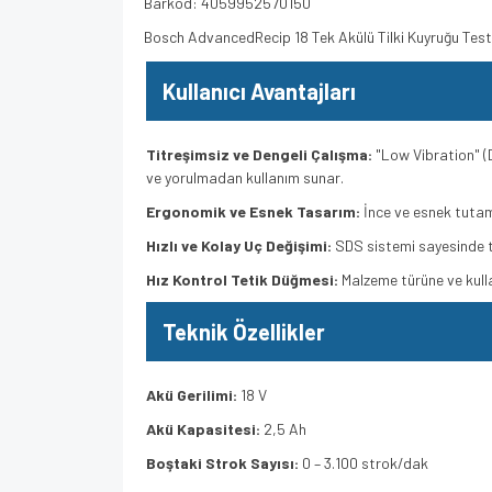
Barkod: 4059952570150
Bosch AdvancedRecip 18 Tek Akülü Tilki Kuyruğu Test
Kullanıcı Avantajları
Titreşimsiz ve Dengeli Çalışma:
"Low Vibration" (D
ve yorulmadan kullanım sunar.
Ergonomik ve Esnek Tasarım:
İnce ve esnek tutam
Hızlı ve Kolay Uç Değişimi:
SDS sistemi sayesinde te
Hız Kontrol Tetik Düğmesi:
Malzeme türüne ve kulla
Teknik Özellikler
Akü Gerilimi:
18 V
Akü Kapasitesi:
2,5 Ah
Boştaki Strok Sayısı:
0 – 3.100 strok/dak