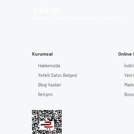
Ürün açıklamasında eksik bilgiler bulunuyor.
E-BÜLTEN
Ürün bilgilerinde hatalar bulunuyor.
Kampanya ve indirimlerden ilk sen haberdar ol!
Ürün fiyatı diğer sitelerden daha pahalı.
Bu ürüne benzer farklı alternatifler olmalı.
Kurumsal
Online 
Hakkımızda
İndir
Yetkili Satıcı Belgesi
Yeni 
Blog Yazıları
Mark
İletişim
Bosch