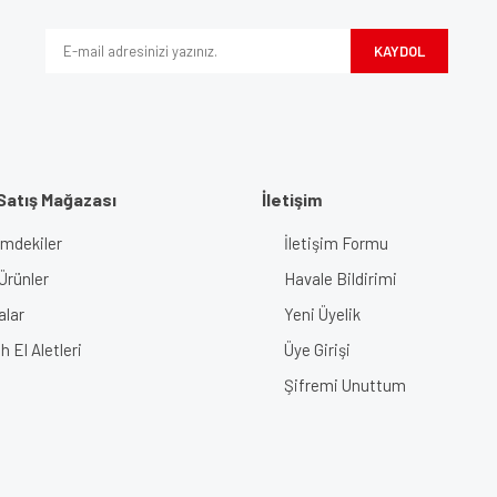
Yorum Yaz
KAYDOL
Satış Mağazası
İletişim
imdekiler
İletişim Formu
Gönder
Ürünler
Havale Bildirimi
alar
Yeni Üyelik
 El Aletleri
Üye Girişi
Şifremi Unuttum