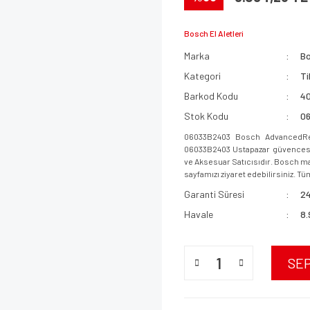
Bosch El Aletleri
Marka
B
Kategori
Ti
Barkod Kodu
4
Stok Kodu
0
06033B2403 Bosch AdvancedRec
06033B2403 Ustapazar güvencesi i
ve Aksesuar Satıcısıdır. Bosch mar
sayfamızı ziyaret edebilirsiniz. Tüm
Garanti Süresi
24
Havale
8.
SE