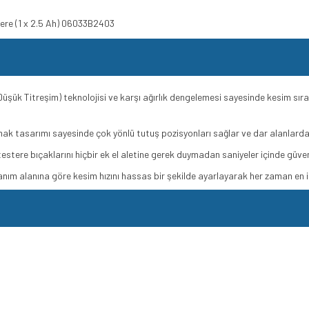
ere (1 x 2.5 Ah) 06033B2403
üşük Titreşim) teknolojisi ve karşı ağırlık dengelemesi sayesinde kesim sır
ak tasarımı sayesinde çok yönlü tutuş pozisyonları sağlar ve dar alanlarda
stere bıçaklarını hiçbir ek el aletine gerek duymadan saniyeler içinde güvenl
nım alanına göre kesim hızını hassas bir şekilde ayarlayarak her zaman en 