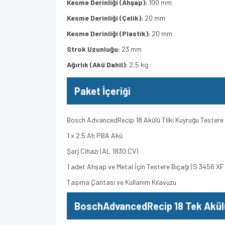
Kesme Derinliği (Ahşap):
100 mm
Kesme Derinliği (Çelik):
20 mm
Kesme Derinliği (Plastik):
20 mm
Strok Uzunluğu:
23 mm
Ağırlık (Akü Dahil):
2,5 kg
Paket İçeriği
Bosch AdvancedRecip 18 Akülü Tilki Kuyruğu Testere
1 x 2.5 Ah PBA Akü
Şarj Cihazı (AL 1830 CV)
1 adet Ahşap ve Metal İçin Testere Bıçağı (S 3456 XF
Taşıma Çantası ve Kullanım Kılavuzu
BoschAdvancedRecip 18 Tek Akülü 