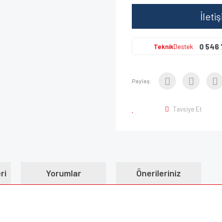
İleti
0 546 
Teknik
Destek
Paylaş:
Tavsiye Et
ri
Yorumlar
Önerileriniz