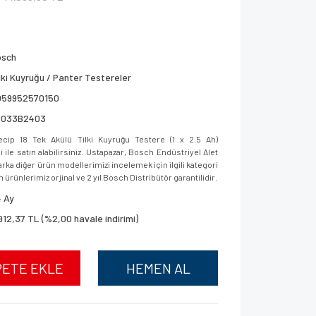
osch
lki Kuyruğu / Panter Testereler
059952570150
6033B2403
ip 18 Tek Akülü Tilki Kuyruğu Testere (1 x 2.5 Ah)
le satın alabilirsiniz. Ustapazar, Bosch Endüstriyel Alet
ka diğer ürün modellerimizi incelemek için ilgili kategori
 ürünlerimiz orjinal ve 2 yıl Bosch Distribütör garantilidir.
 Ay
912,37 TL (%2,00 havale indirimi)
PETE EKLE
HEMEN AL