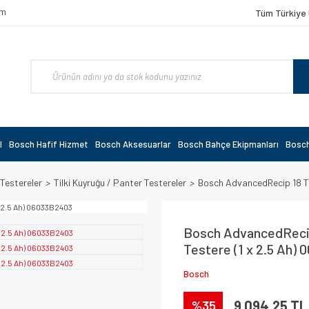
om
Tüm Türkiye 
l
Bosch Hafif Hizmet
Bosch Aksesuarlar
Bosch Bahçe Ekipmanları
Bosch
 Testereler
Tilki Kuyruğu / Panter Testereler
Bosch AdvancedRecip 18 Tek
Bosch AdvancedRecip
Testere (1 x 2.5 Ah)
Bosch
%35
9.094,25 TL