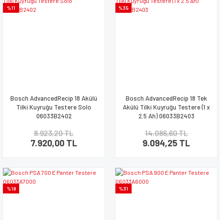
%11
%35
Bosch AdvancedRecip 18 Akülü
Bosch AdvancedRecip 18 Tek
Tilki Kuyruğu Testere Solo
Akülü Tilki Kuyruğu Testere (1 x
06033B2402
2.5 Ah) 06033B2403
8.923,20 TL
14.086,60 TL
7.920,00 TL
9.094,25 TL
%18
%31