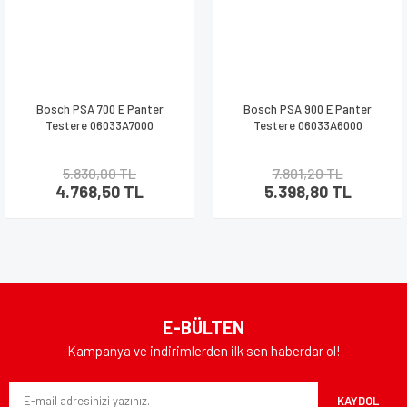
Bosch PSA 700 E Panter
Bosch PSA 900 E Panter
Testere 06033A7000
Testere 06033A6000
5.830,00 TL
7.801,20 TL
4.768,50 TL
5.398,80 TL
E-BÜLTEN
Kampanya ve indirimlerden ilk sen haberdar ol!
KAYDOL