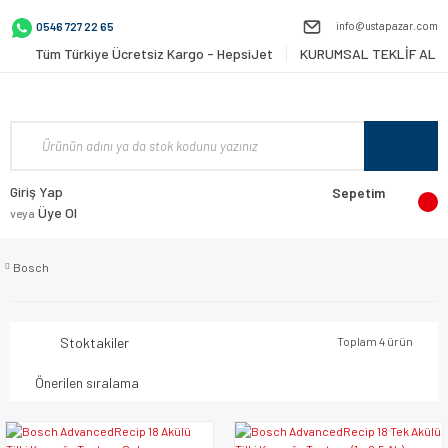
info@ustapazar.com
0546 727 22 65
Tüm Türkiye Ücretsiz Kargo - HepsiJet
KURUMSAL TEKLİF AL
Giriş Yap
Sepetim
Üye Ol
veya
Bosch
Stoktakiler
Toplam 4 ürün