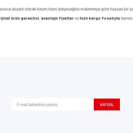
sınca duyarlı olarak kesim hızını işleyeceğiniz malzemeye göre hassas bir şek
ijinal ürün garantisi
,
avantajlı fiyatlar
ve
hızlı kargo fırsatıyla
hemen s
e diğer konularda yetersiz gördüğünüz noktaları öneri formunu kullanarak tarafımı
Bu ürüne ilk yorumu siz yapın!
iyor.
Yorum Yaz
KAYDOL