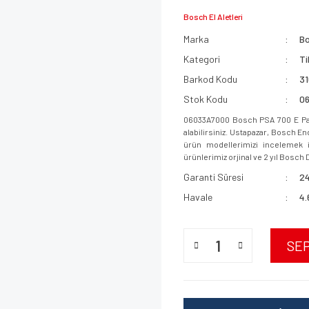
Bosch El Aletleri
Marka
B
Kategori
Ti
Barkod Kodu
3
Stok Kodu
0
06033A7000 Bosch PSA 700 E Pan
alabilirsiniz. Ustapazar, Bosch E
ürün modellerimizi incelemek iç
ürünlerimiz orjinal ve 2 yıl Bosch D
Garanti Süresi
24
Havale
4.
SE