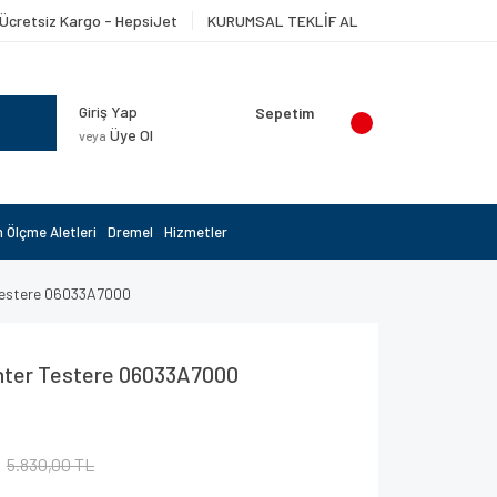
Ücretsiz Kargo - HepsiJet
KURUMSAL TEKLİF AL
Giriş Yap
Sepetim
Üye Ol
veya
 Ölçme Aletleri
Dremel
Hizmetler
Testere 06033A7000
nter Testere 06033A7000
5.830,00 TL