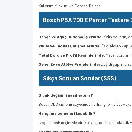
Kullanım Kılavuzu ve Garanti Belgesi
Bosch
PSA 700 E Panter Testere 
Bahçe ve Ağaç Budama İşlerinde:
Kalın dalların, a
Yıkım ve Tadilat Çalışmalarında:
Eski ahşap kapı ka
Metal Boru ve Profil Kesimlerinde:
Metal boruların
Genel Ev ve Atölye Projelerinde:
Çeşitli yapı malzem
Sıkça Sorulan Sorular (SSS)
Bıçak değişimi nasıl yapılır?
Bosch SDS sistemi sayesinde herhangi bir alete veya a
Hangi malzemeleri kesebilir?
Uygun bıçak seçimiyle birlikte ahşap, metal, plastik ve
Kesme hızı ayarlanabilir mi?