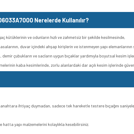
06033A7000 Nerelerde Kullanılır?
ğaç kütüklerinin ve odunların hızlı ve zahmetsiz bir şekilde kesilmesinde,
salarının, duvar içindeki ahşap kirişlerin ve istenmeyen yapı elemanlarının
, demir çubukların ve sacların uygun bıçaklar yardımıyla boyutsal kesim işle
elerinin kaba kesimlerinde, zorlu alanlardaki dar açılı kesim işlerinde güvenle
nahtara ihtiyaç duymadan, sadece tek hareketle testere bıçağını saniyeler i
 hatta yapı malzemelerini kolaylıkla kesebilirsiniz.