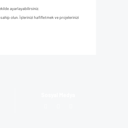
ilde ayarlayabilirsiniz.
ahip olun. İşlerinizi hafifletmek ve projelerinizi
za iletebilirsiniz.
Sosyal Medya