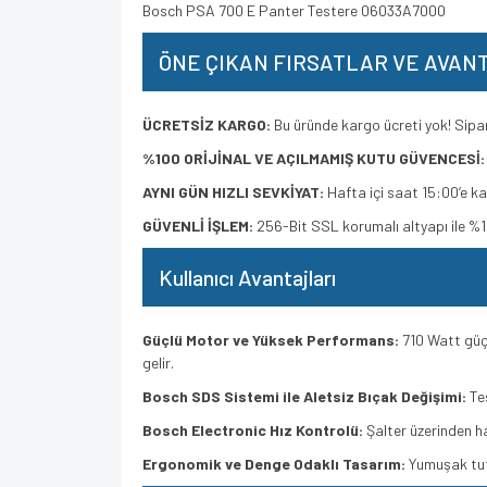
Bosch PSA 700 E Panter Testere 06033A7000
ÖNE ÇIKAN FIRSATLAR VE AVAN
ÜCRETSİZ KARGO:
Bu üründe kargo ücreti yok! Sipari
%100 ORİJİNAL VE AÇILMAMIŞ KUTU GÜVENCESİ:
AYNI GÜN HIZLI SEVKİYAT:
Hafta içi saat 15:00’e ka
GÜVENLİ İŞLEM:
256-Bit SSL korumalı altyapı ile %10
Kullanıcı Avantajları
Güçlü Motor ve Yüksek Performans:
710 Watt güçl
gelir.
Bosch SDS Sistemi ile Aletsiz Bıçak Değişimi:
Tes
Bosch Electronic Hız Kontrolü:
Şalter üzerinden h
Ergonomik ve Denge Odaklı Tasarım:
Yumuşak tuta