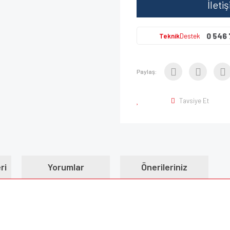
İleti
0 546 
Teknik
Destek
Paylaş:
Tavsiye Et
ri
Yorumlar
Önerileriniz