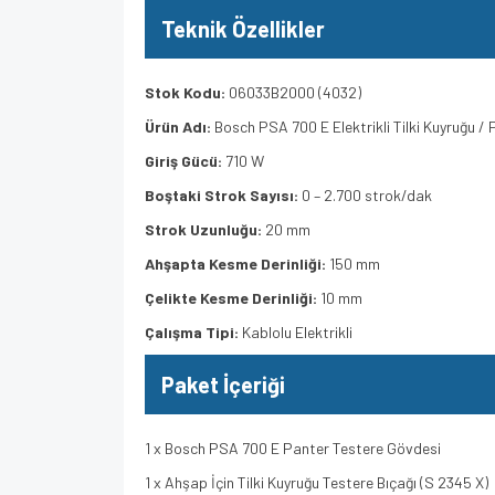
Teknik Özellikler
Stok Kodu:
06033B2000 (4032)
Ürün Adı:
Bosch PSA 700 E Elektrikli Tilki Kuyruğu /
Giriş Gücü:
710 W
Boştaki Strok Sayısı:
0 – 2.700 strok/dak
Strok Uzunluğu:
20 mm
Ahşapta Kesme Derinliği:
150 mm
Çelikte Kesme Derinliği:
10 mm
Çalışma Tipi:
Kablolu Elektrikli
Paket İçeriği
1 x Bosch PSA 700 E Panter Testere Gövdesi
1 x Ahşap İçin Tilki Kuyruğu Testere Bıçağı (S 2345 X)