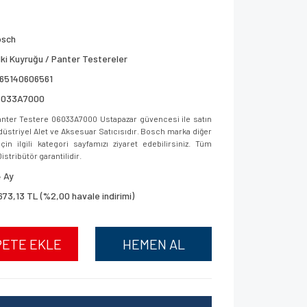
osch
lki Kuyruğu / Panter Testereler
165140606561
6033A7000
ter Testere 06033A7000 Ustapazar güvencesi ile satın
ndüstriyel Alet ve Aksesuar Satıcısıdır. Bosch marka diğer
in ilgili kategori sayfamızı ziyaret edebilirsiniz. Tüm
istribütör garantilidir.
 Ay
673,13 TL (%2,00 havale indirimi)
PETE EKLE
HEMEN AL