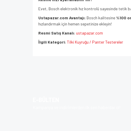
Evet, Bosch elektronik hız kontrolü sayesinde tetik ba
Ustapazar.com Avantajı:
Bosch kalitesine
%100 or
hızlandırmak için hemen sepetinize ekleyin!
Resmi Satış Kanalı:
ustapazar.com
İlgili Kategori:
Tilki Kuyruğu / Panter Testereler
Bu ürünün fiyat bilgisi, resim, ürün açıklamalarında v
Görüş ve önerileriniz için teşekkür ederiz.
Ürün resmi kalitesiz, bozuk veya görüntülenem
Ürün açıklamasında eksik bilgiler bulunuyor.
E-BÜLTEN
Ürün bilgilerinde hatalar bulunuyor.
Kampanya ve indirimlerden ilk sen haberdar ol!
Ürün fiyatı diğer sitelerden daha pahalı.
Bu ürüne benzer farklı alternatifler olmalı.