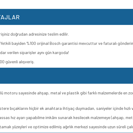
TAJLAR
şiniz doğrudan adresinize teslim edilir.
Yetkili bayiden %100 orijinal Bosch garantisi mevcuttur ve faturalı gönderim
dar verilen siparişler aynı gün kargoda!
0 güvenli alışveriş.
ü motoru sayesinde ahşap, metal ve plastik gibi farklı malzemelerde en zorl
tere bıçaklarını hiçbir ek anahtara ihtiyaç duymadan, saniyeler içinde hızlı v
assas hız ayarı yapabilme imkânı sunarak kesilecek malzemeye (ahşap, metal
mak yüzeyleri ve optimize edilmiş ağırlık merkezi sayesinde uzun süreli çal