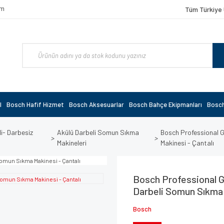
om
Tüm Türkiye 
l
Bosch Hafif Hizmet
Bosch Aksesuarlar
Bosch Bahçe Ekipmanları
Bosch
i- Darbesiz
Akülü Darbeli Somun Sıkma
Bosch Professional G
Makineleri
Makinesi - Çantalı
Bosch Professional G
Darbeli Somun Sıkma 
Bosch