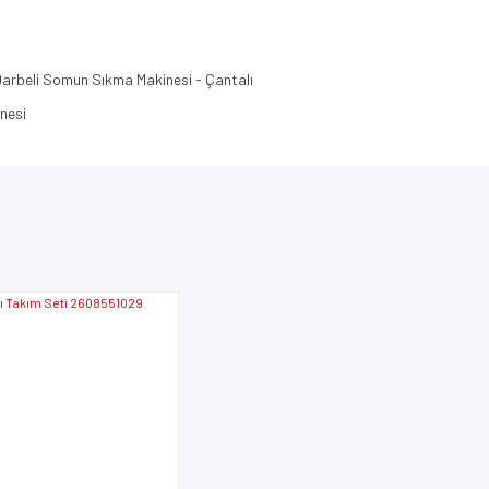
Darbeli Somun Sıkma Makinesi - Çantalı
nesi
e diğer konularda yetersiz gördüğünüz noktaları öneri formunu kullanarak tarafımı
Bu ürüne ilk yorumu siz yapın!
iyor.
Yorum Yaz