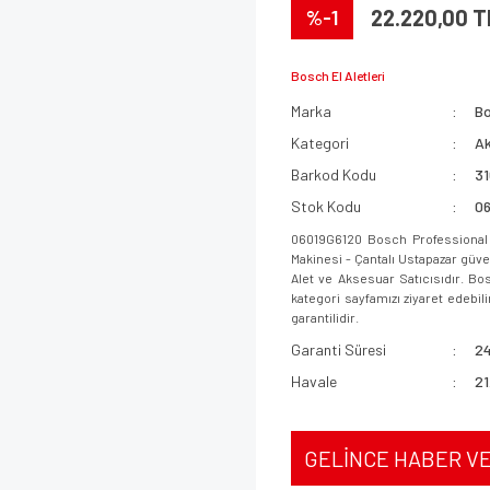
%-1
22.220,00 T
Bosch El Aletleri
Marka
B
Kategori
Ak
Barkod Kodu
3
Stok Kodu
0
06019G6120 Bosch Professional 
Makinesi - Çantalı Ustapazar güven
Alet ve Aksesuar Satıcısıdır. Bo
kategori sayfamızı ziyaret edebili
garantilidir.
Garanti Süresi
24
Havale
21
GELİNCE HABER V