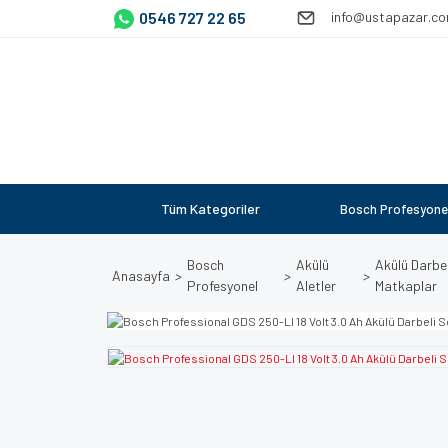
0546 727 22 65
info@ustapazar.c
Tüm Kategoriler
Bosch Profesyone
Bosch
Akülü
Akülü Darbel
Anasayfa
Profesyonel
Aletler
Matkaplar