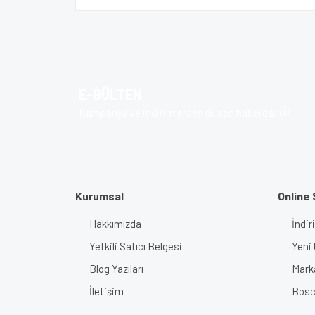
E-BÜLTEN
Kampanya ve indirimlerden ilk sen haberdar ol!
Kurumsal
Online 
Hakkımızda
İndir
Yetkili Satıcı Belgesi
Yeni 
Blog Yazıları
Mark
İletişim
Bosch