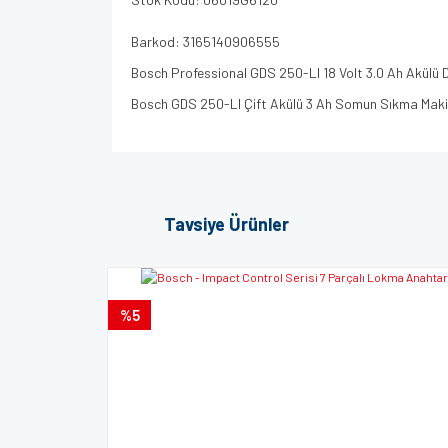
Barkod: 3165140906555
Bosch Professional GDS 250-LI 18 Volt 3.0 Ah Akülü 
Bosch GDS 250-LI Çift Akülü 3 Ah Somun Sıkma Maki
Bu ürünün fiyat bilgisi, resim, ürün açıklamalarında v
Görüş ve önerileriniz için teşekkür ederiz.
Tavsiye Ürünler
Ürün resmi kalitesiz, bozuk veya görüntülenem
Ürün açıklamasında eksik bilgiler bulunuyor.
%5
Ürün bilgilerinde hatalar bulunuyor.
Ürün fiyatı diğer sitelerden daha pahalı.
Bu ürüne benzer farklı alternatifler olmalı.