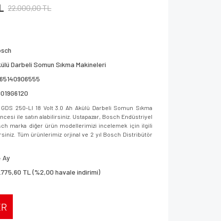
L
22.000,00 TL
osch
ülü Darbeli Somun Sıkma Makineleri
165140906555
6019G6120
GDS 250-LI 18 Volt 3.0 Ah Akülü Darbeli Somun Sıkma
cesi ile satın alabilirsiniz. Ustapazar, Bosch Endüstriyel
sch marka diğer ürün modellerimizi incelemek için ilgili
rsiniz. Tüm ürünlerimiz orjinal ve 2 yıl Bosch Distribütör
 Ay
.775,60 TL (%2,00 havale indirimi)
ER