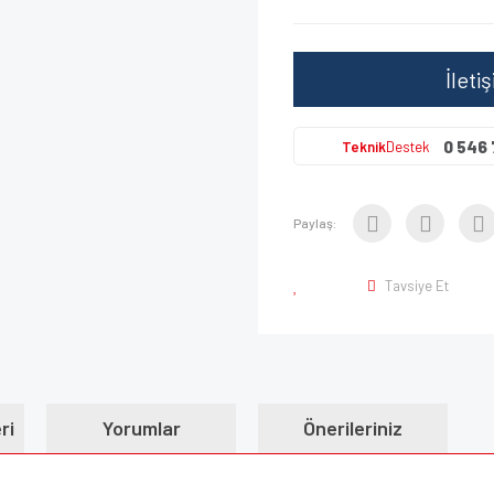
İleti
0 546 
Teknik
Destek
Paylaş:
Tavsiye Et
ri
Yorumlar
Önerileriniz