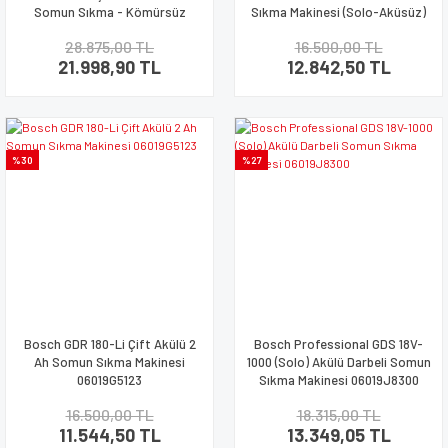
Somun Sıkma - Kömürsüz
Sıkma Makinesi (Solo-Aküsüz)
Motor 06019G4201
06019K4101
28.875,00 TL
16.500,00 TL
21.998,90 TL
12.842,50 TL
%30
%27
Bosch GDR 180-Li Çift Akülü 2
Bosch Professional GDS 18V-
Ah Somun Sıkma Makinesi
1000 (Solo) Akülü Darbeli Somun
06019G5123
Sıkma Makinesi 06019J8300
16.500,00 TL
18.315,00 TL
11.544,50 TL
13.349,05 TL