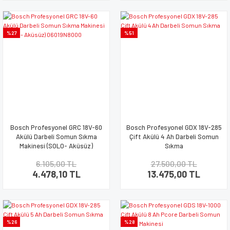
%27
%51
Bosch Profesyonel GRC 18V-60
Bosch Profesyonel GDX 18V-285
Akülü Darbeli Somun Sıkma
Çift Akülü 4 Ah Darbeli Somun
Makinesi (SOLO- Aküsüz)
Sıkma
06019N8000
6.105,00 TL
27.500,00 TL
4.478,10 TL
13.475,00 TL
%26
%28