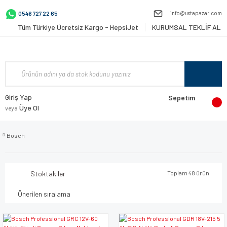
info@ustapazar.com
0546 727 22 65
Tüm Türkiye Ücretsiz Kargo - HepsiJet
KURUMSAL TEKLİF AL
Giriş Yap
Sepetim
Üye Ol
veya
Bosch
Stoktakiler
Toplam 48 ürün