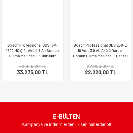
Bosch Professional GDS 18V-
Bosch Professional GDS 250-LI
1600 HC Çift Akülü 8 Ah Somun
18 Volt 3.0 Ah Akülü Darbeli
Sıkma Makinesi 06019M1002
Somun Sıkma Makinesi - Çantalı
42.845,00 TL
22.000,00 TL
33.275,00 TL
22.220,00 TL
E-BÜLTEN
Kampanya ve indirimlerden ilk sen haberdar ol!