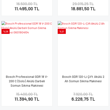
16.500,00 TL
29.015,25 TL
06019G4106
11.495,00 TL
18.881,50 TL
%26
%21
Bosch Professional GDR 18 V-
Bosch GDR 120-Li Çift Akülü 2
200 C (Solo) Akülü Darbeli
Ah Somun Sıkma Makinesi
Somun Sıkma Makinesi
06019G4104
15.400,00 TL
7.920,00 TL
11.394,90 TL
6.228,75 TL