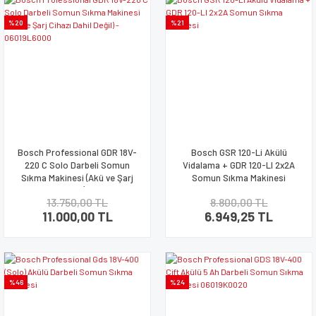
%20
%21
Bosch Professional GDR 18V-
Bosch GSR 120-Li Akülü
220 C Solo Darbeli Somun
Vidalama + GDR 120-LI 2x2A
Sıkma Makinesi (Akü ve Şarj
Somun Sıkma Makinesi
Cihazı Dahil Değil) - 06019L6000
13.750,00 TL
8.800,00 TL
11.000,00 TL
6.949,25 TL
%46
%24