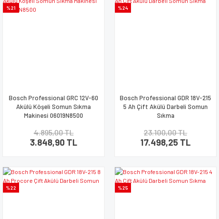
%21
%24
Bosch Professional GRC 12V-60
Bosch Professional GDR 18V-215
Akülü Köşeli Somun Sıkma
5 Ah Çift Akülü Darbeli Somun
Makinesi 06019N8500
Sıkma
4.895,00 TL
23.100,00 TL
3.848,90 TL
17.498,25 TL
%22
%25