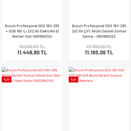
Bosch Profesyonel GDX 18V-285
Bosch Profesyonel GDX 18V-285
+ GSB 185-Li 2X2 Ah Elektrikli El
2x2 Ah Çift Akülü Darbeli Somun
Aletleri Seti 06019N2124
Sıkma - 06019N2122
16.500,00 TL
13.750,00 TL
11.448,80 TL
11.165,00 TL
%37
%21