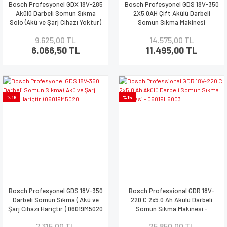
Bosch Profesyonel GDX 18V-285
Bosch Profesyonel GDS 18V-350
Akülü Darbeli Somun Sıkma
2X5.0AH Çift Akülü Darbeli
Solo (Akü ve Şarj Cihazı Yoktur)
Somun Sıkma Makinesi
06019N2120
9.625,00 TL
14.575,00 TL
6.066,50 TL
11.495,00 TL
%16
%15
Bosch Profesyonel GDS 18V-350
Bosch Professional GDR 18V-
Darbeli Somun Sıkma ( Akü ve
220 C 2x5.0 Ah Akülü Darbeli
Şarj Cihazı Hariçtir ) 06019M5020
Somun Sıkma Makinesi -
06019L6003
7.315,00 TL
25.850,00 TL