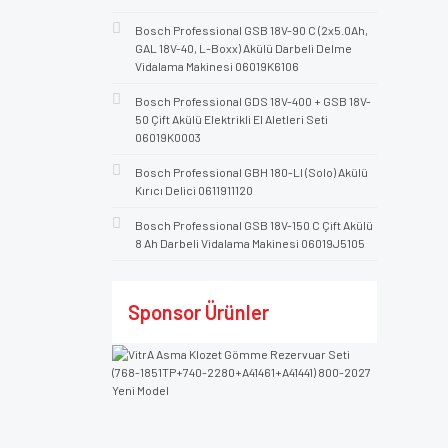
Bosch Professional GSB 18V-90 C (2x5.0Ah,
GAL 18V-40, L-Boxx) Akülü Darbeli Delme
Vidalama Makinesi 06019K6106
Bosch Professional GDS 18V-400 + GSB 18V-
50 Çift Akülü Elektrikli El Aletleri Seti
06019K0003
Bosch Professional GBH 180-LI (Solo) Akülü
Kırıcı Delici 0611911120
Bosch Professional GSB 18V-150 C Çift Akülü
8 Ah Darbeli Vidalama Makinesi 06019J5105
Sponsor Ürünler