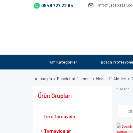
0546 727 22 65
info@ustapazar.c
Tüm Kategoriler
Bosch Profesyone
Anasayfa
Bosch Hafif Hizmet
Manuel El Aletleri
Bosch
Ürün Grupları
St
Torx Tornavida
Tornavidalar