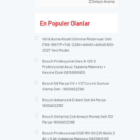
Detaylı Arama
En Populer Olanlar
VitrA Asma Klozet Gömme Rezervuar Seti
(768-1851TP+740-2280+A41461+A41441) 800-
2027 Yeni Model
Bosch Profesyonel Gws 9-125 S
Professional Avuç Taşlama Makinesi +
Kesme Diski 0615990N3G
Bosch 56 Parça 1/4'' + 1/2'' Cırcırlı Somun
Sıkma Seti - 1600A02Z9G
Bosch Advanced El Aleti Seti 64 Parça-
1600A02ZB3
Bosch Gelişmiş Çok Amaçlı Montaj Seti 132
Parça-1600A02Z9B
Bosch Professional GSB 18V-50 Çift Akülü 2
Ah + 5 Ah Vidalama Makinesi 06019h5103