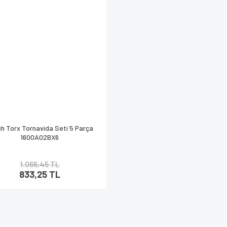
h Torx Tornavida Seti 5 Parça
1600A02BX6
1.066,45 TL
833,25 TL